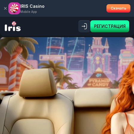
IRIS Casino
Скачать
Mobile App
РЕГИСТРАЦИЯ