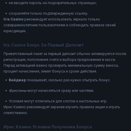
не вводите пароль на подозрительных страницах;
сохраняйте только подтвержденную ссылку.
Iris Casino
рекомендует использовать зеркало только
совершеннолетним пользователям и соблюдать правила своей
юрисдикции.
Iris Casino Бонус За Первый Депозит
Приветственный пакет за первый депозит обычно активируется после
регистрации, пополнения счета и выбора предложения в кассе.
Перед активацией важно проверить минимальную сумму взноса,
процент начисления, лимит бонуса и сроки действия.
Вейджер
показывает, сколько раз нужно отыграть бонус.
Фриспины
могут начисляться сразу или частями.
Условия могут отличаться для слотов и настольных игр.
Ирис Казино рекомендует заранее изучить правила акции и играть
ответственно.
Ирис Казино Условия Получения Бонуса