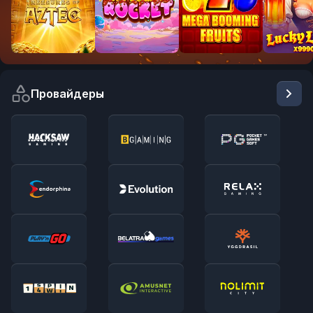
New
Провайдеры