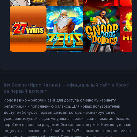
Jackpot
Iris Casino (Ирис Казино) — официальный сайт и бонус
на первый депозит
Ирис Казино – рабочий сайт для доступа к личному кабинету,
регистрации и пополнению баланса. Для новых пользователей
доступен бонус за первый депозит, который активируется по
условиям текущей акции. Актуальная версия сайта помогает быстро
перейти к основным разделам без лишних задержек. Круглосуточная
поддержка пользователей работает 24/7 и помогает с вопросами по
аккаунту, платежам и бонусам. Перед началом игры важно